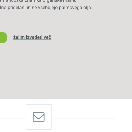
na francoska znamka organske hrane.
lno pridelani in ne vsebujejo palmovega olja.
želim izvedeti več