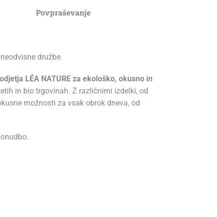
Povpraševanje
n neodvisne družbe.
djetja LÉA NATURE za ekološko, okusno in
etih in bio trgovinah. Z različnimi izdelki, od
in okusne možnosti za vsak obrok dneva, od
 ponudbo.