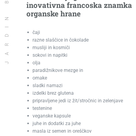
JARDIN BIO
inovativna francoska znamka
organske hrane
čaji
razne slaščice in čokolade
musliji in kosmiči
sokovi in napitki
olja
paradižnikove mezge in
omake
sladki namazi
izdelki brez glutena
pripravljene jedi iz žit/stročnic in zelenjave
testenine
veganske kapsule
juhe in dodatki za juhe
masla iz semen in oreščkov