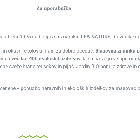
Za uporabnika
k
od leta 1995 in blagovna znamka
LÉA NATURE
, družinske i
arni in okusni ekološki hrani za dobro počutje.
Blagovna znamka po
onuja
več kot 400 ekoloških izdelkov
, ki so na voljo v supermark
avljene sveže hrane ter sokov in pijač, Jardin BiO ponuja zdrave 
 usmerjene v ponudbo naravnih in ekoloških izdelkov za masovno