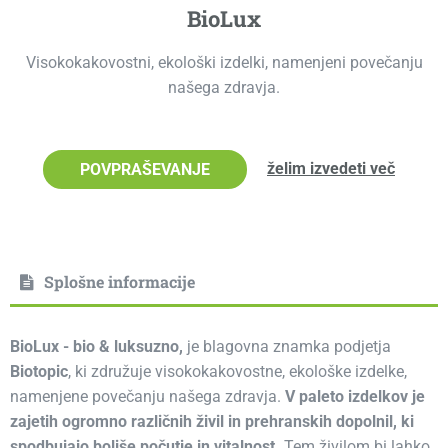
BioLux
Visokokakovostni, ekološki izdelki, namenjeni povečanju
našega zdravja.
želim izvedeti več
POVPRAŠEVANJE
Splošne informacije
BioLux - bio & luksuzno,
je blagovna znamka podjetja
Biotopic
, ki združuje visokokakovostne, ekološke izdelke,
namenjene povečanju našega zdravja.
V paleto izdelkov je
zajetih ogromno različnih živil in prehranskih dopolnil, ki
spodbujajo boljše počutje in vitalnost.
Tem živilom bi lahko