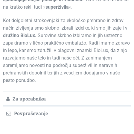
na kratko rekli tudi »
superživila
«.
Kot dolgoletni strokovnjaki za ekološko prehrano in zdrav
način življenja smo skrbno izbrali izdelke, ki smo jih zajeli v
družino BioLux.
Surovine skrbno izbiramo in jih ustrezno
zapakiramo v lično praktično embalažo. Radi imamo zdravo
in lepo, kar smo združili v blagovni znamki BioLux, da z njo
razvajamo naše telo in tudi naše oči. Z zanimanjem
spremljamo novosti na področju superživil in naravnih
prehranskih dopolnil ter jih z veseljem dodajamo v našo
pesto ponudbo.
Za uporabnika
Povpraševanje