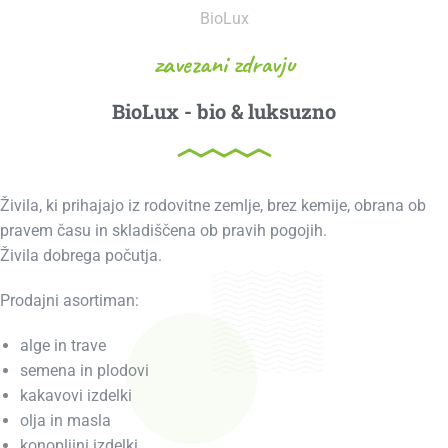
BioLux
zavezani zdravju
BioLux - bio & luksuzno
Živila, ki prihajajo iz rodovitne zemlje, brez kemije, obrana ob
pravem času in skladiščena ob pravih pogojih.
Živila dobrega počutja.
Prodajni asortiman:
alge in trave
semena in plodovi
kakavovi izdelki
olja in masla
konopljini izdelki