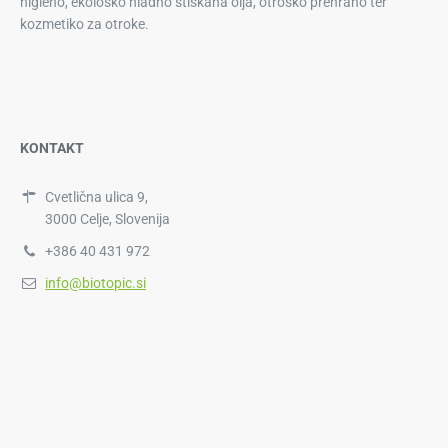
higieno, ekološko hladno stiskana olja, otroško prehrano ter
kozmetiko za otroke.
KONTAKT
Cvetlična ulica 9,
3000 Celje, Slovenija
+386 40 431 972
info@biotopic.si