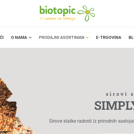
PRODAJNI ASORTIMAN
E-TRGOVINA
BLOG
ĆI
O NAMA
PRODAJNI ASORTIMAN
E-TRGOVINA
B
sirovi 
SIMPL
Sirove slatke radosti iz prirodnih sastoja