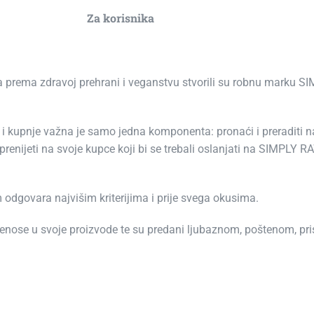
Za korisnika
zma prema zdravoj prehrani i veganstvu stvorili su robnu marku 
 kupnje važna je samo jedna komponenta: pronaći i preraditi nami
enijeti na svoje kupce koji bi se trebali oslanjati na SIMPLY RA
dgovara najvišim kriterijima i prije svega okusima.
renose u svoje proizvode te su predani ljubaznom, poštenom, p