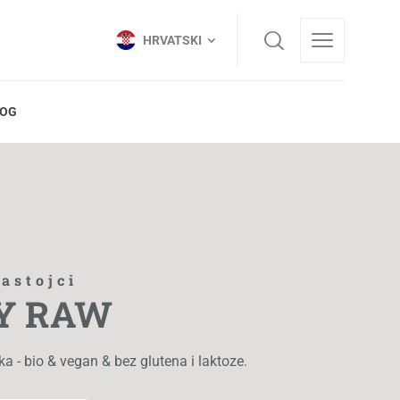
HRVATSKI
HRVATSKI
LOG
sastojci
Y RAW
ka - bio & vegan & bez glutena i laktoze.