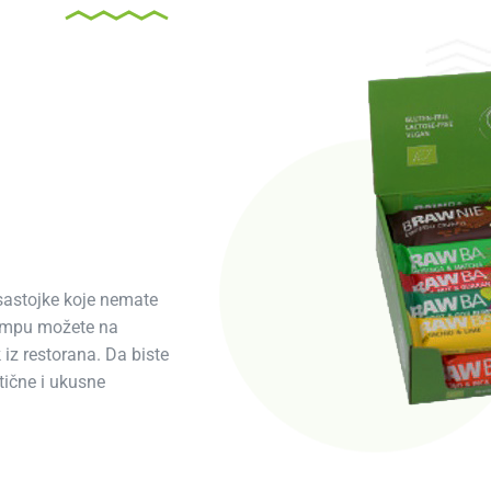
 sastojke koje nemate
tempu možete na
 iz restorana. Da biste
tične i ukusne