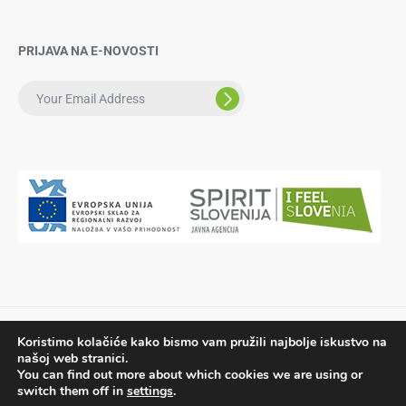
PRIJAVA NA E-NOVOSTI
Koristimo kolačiće kako bismo vam pružili najbolje iskustvo na
© 2018. All rights reserved by Biotopic d.o.o.. Made by love
našoj web stranici.
Biotopic,
Marcelino & Lea Gorenšek s.p.
You can find out more about which cookies we are using or
switch them off in
settings
.