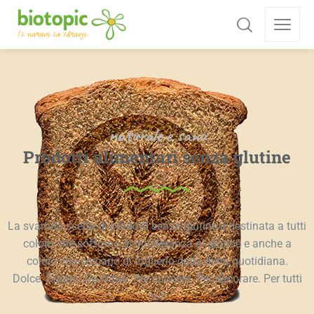
naturale e sano
Prodotti alimentari senza glutine
La svariata scelta di prodotti senza glutine è destinata a tutti
coloro che soffrono di intolleranza al glutine e anche a
coloro che cercano di toglierlo dalla dieta quotidiana.
Dolce. Salato. Da forno. Per cuocere. Per decorare. Per tutti
noi!